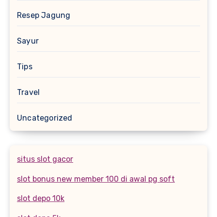
Resep Jagung
Sayur
Tips
Travel
Uncategorized
situs slot gacor
slot bonus new member 100 di awal pg soft
slot depo 10k