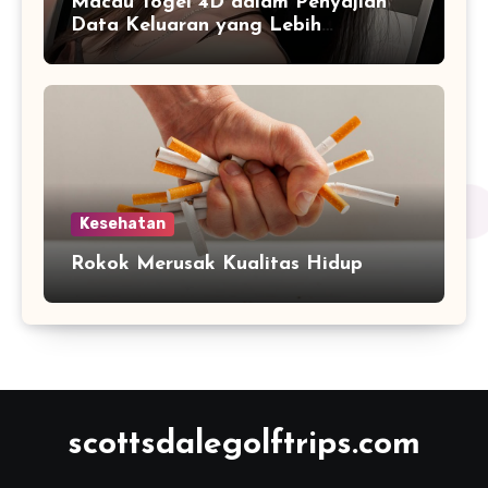
Macau Togel 4D dalam Penyajian
Data Keluaran yang Lebih
Terstruktur
Kesehatan
Rokok Merusak Kualitas Hidup
scottsdalegolftrips.com