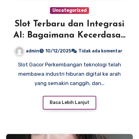
Uncategorized
Slot Terbaru dan Integrasi
AI: Bagaimana Kecerdasan
Buatan Mengubah
admin
10/12/2025
Tidak ada komentar
Gameplay
Slot Gacor Perkembangan teknologi telah
membawa industri hiburan digital ke arah
yang semakin canggih, dan…
Baca Lebih Lanjut