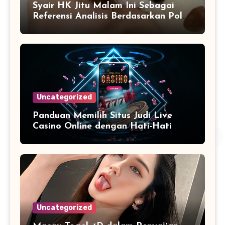
Syair HK Jitu Malam Ini Sebagai
Referensi Analisis Berdasarkan Pola
Data Harian
Uncategorized
Panduan Memilih Situs Judi Live
Casino Online dengan Hati-Hati
Uncategorized