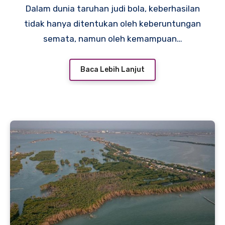
Dalam dunia taruhan judi bola, keberhasilan
tidak hanya ditentukan oleh keberuntungan
semata, namun oleh kemampuan…
Baca Lebih Lanjut