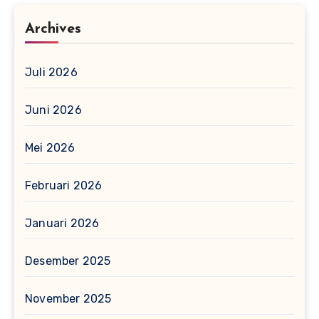
Archives
Juli 2026
Juni 2026
Mei 2026
Februari 2026
Januari 2026
Desember 2025
November 2025