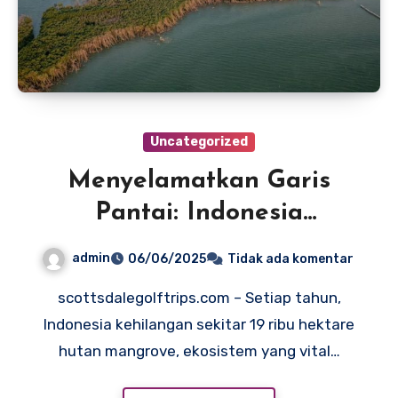
Uncategorized
Menyelamatkan Garis
Pantai: Indonesia
Kehilangan 19 Ribu
admin
06/06/2025
Tidak ada komentar
Hektare Hutan Mangrove
scottsdalegolftrips.com – Setiap tahun,
Setiap Tahun
Indonesia kehilangan sekitar 19 ribu hektare
hutan mangrove, ekosistem yang vital…