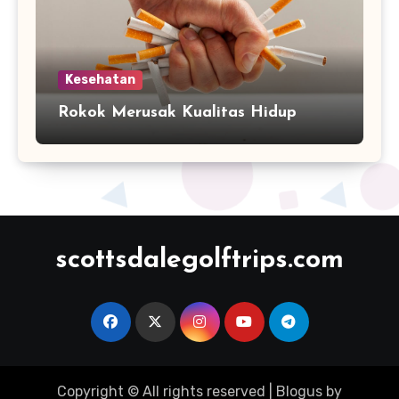
Kesehatan
Rokok Merusak Kualitas Hidup
scottsdalegolftrips.com
Copyright © All rights reserved
|
Blogus
by