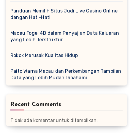
Panduan Memilih Situs Judi Live Casino Online
dengan Hati-Hati
Macau Togel 4D dalam Penyajian Data Keluaran
yang Lebih Terstruktur
Rokok Merusak Kualitas Hidup
Paito Warna Macau dan Perkembangan Tampilan
Data yang Lebih Mudah Dipahami
Recent Comments
Tidak ada komentar untuk ditampilkan.