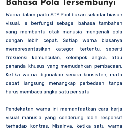
Bahasa Pola Tersembunyi
Warna dalam paito SDY Pool bukan sekadar hiasan
visual. Ia berfungsi sebagai bahasa tambahan
yang membantu otak manusia mengenali pola
dengan lebih cepat. Setiap warna biasanya
merepresentasikan kategori tertentu, seperti
frekuensi kemunculan, kelompok angka, atau
penanda khusus yang memudahkan pembacaan.
Ketika warna digunakan secara konsisten, mata
dapat langsung menangkap perbedaan tanpa
harus membaca angka satu per satu.
Pendekatan warna ini memanfaatkan cara kerja
visual manusia yang cenderung lebih responsif
terhadap kontras. Misalnya, ketika satu warna