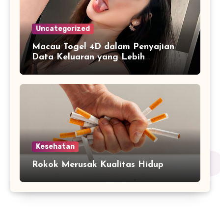
Uncategorized
Macau Togel 4D dalam Penyajian
Data Keluaran yang Lebih
Terstruktur
Kesehatan
Rokok Merusak Kualitas Hidup