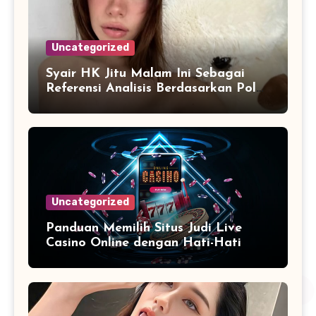
Uncategorized
Syair HK Jitu Malam Ini Sebagai
Referensi Analisis Berdasarkan Pola
Data Harian
Uncategorized
Panduan Memilih Situs Judi Live
Casino Online dengan Hati-Hati