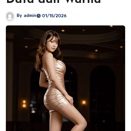
Data dan Warna
By
admin
01/15/2026