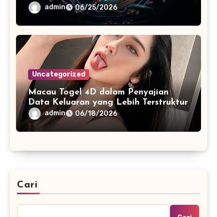
admin
06/25/2026
Uncategorized
Macau Togel 4D dalam Penyajian
Data Keluaran yang Lebih Terstruktur
admin
06/18/2026
Cari