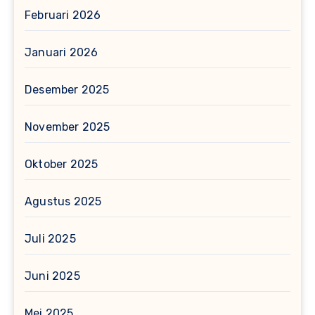
Februari 2026
Januari 2026
Desember 2025
November 2025
Oktober 2025
Agustus 2025
Juli 2025
Juni 2025
Mei 2025