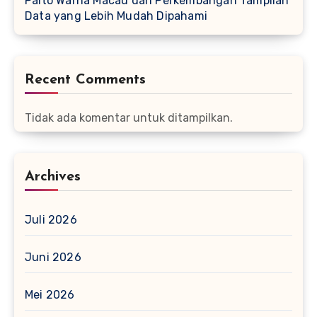
Paito Warna Macau dan Perkembangan Tampilan
Data yang Lebih Mudah Dipahami
Recent Comments
Tidak ada komentar untuk ditampilkan.
Archives
Juli 2026
Juni 2026
Mei 2026