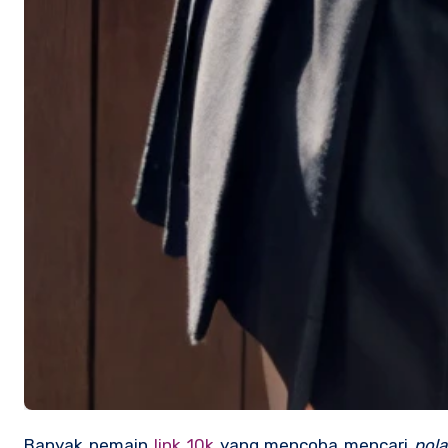
Banyak pemain
link 10k
yang mencoba mencari
pola