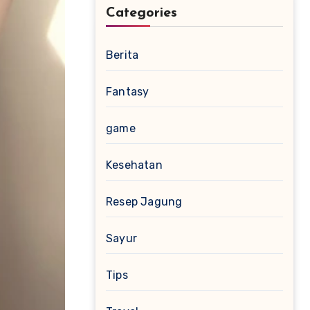
Categories
Berita
Fantasy
game
Kesehatan
Resep Jagung
Sayur
Tips