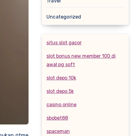
Travel
Uncategorized
situs slot gacor
slot bonus new member 100 di
awal pg soft
slot depo 10k
slot depo 5k
casino online
sbobet88
spaceman
mukan ritme