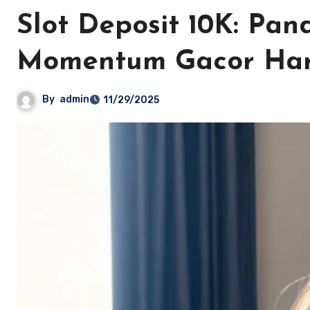
Slot Deposit 10K: P
Momentum Gacor Har
By
admin
11/29/2025